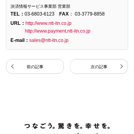
決済情報サービス事業部 営業部
TEL：
03-6803-6123
FAX
： 03-3779-8858
URL：
http://www.ntt-itn.co.jp
http://www.payment.ntt-itn.co.jp
E-mail：
sales@ntt-itn.co.jp