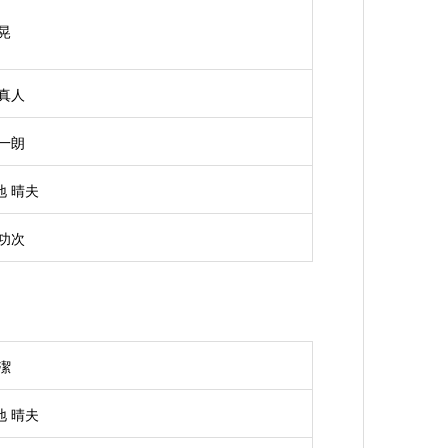
晃
 真人
 一朗
地 晴夫
 功次
潔
地 晴夫