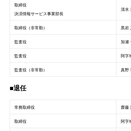
取締役
清水 
決済情報サービス事業部長
取締役（非常勤）
黒岩
監査役
加瀬
監査役
阿字
監査役（非常勤）
真野
■退任
常務取締役
齋藤 
取締役
阿字