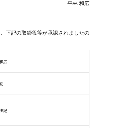
平林 和広
いて、下記の取締役等が承認されましたの
 和広
繁
 佳紀