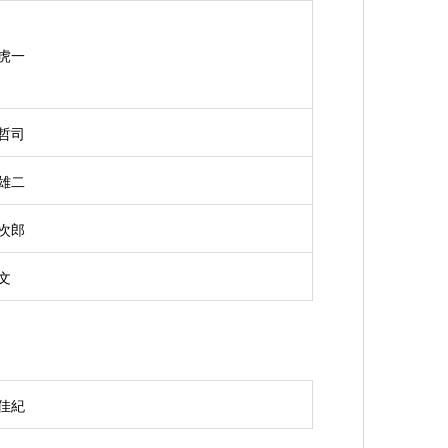
 虎一
 哲司
 雄二
 次郎
文
 佳紀