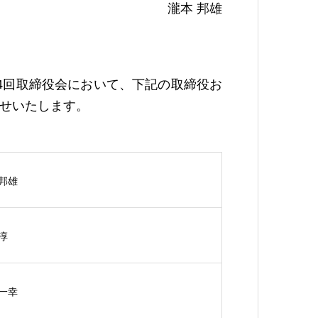
瀧本 邦雄
224回取締役会において、下記の取締役お
せいたします。
 邦雄
淳
 一幸