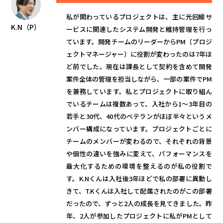
私が関わっているプロジェクトは、主に光回線サ
K.N（P）
ービスに関連したシステム開発と維持管理を行っ
ています。開発チームのリーダーからPM（プロジ
ェクトマネージャー）に役割が変わったのは7年ほ
ど前でした。現在は課長として契約を含めて開発
案件全体の管理を担当しながら、一部の案件でPM
を兼務しています。私とプロジェクトに取り組ん
でいるチームは複数あって、入社から1～3年目の
若手と30代、40代のベテランがほぼ半々というメ
ンバー構成になっています。プロジェクトごとに
チームのメンバーが変わるので、それぞれの背景
や個性の違いを強みに変えて、パフォーマンスを
最大化するための環境を整えるのが私の役割で
す。K.Nくんは入社後3年ほどで私の部署に異動し
きて、T.Kくんは入社して配属されたのがこの部署
だったので、ずっと2人の成長を見てきました。昨
年、2人が参加したプロジェクトに私がPMとして