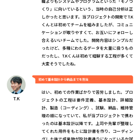
職よりもシステムやプログラムといった「モノづ
くり」に向いているという、当時の自己分析は正
しかったと思います。当プロジェクトの開発でT.K
くんとは初めてチームを組みましたが、コミュニ
ケーションが取りやすくて、お互いにフォローし
合えるいいチームでした。開発内容はシンプルだ
ったけど、多種にわたるデータを大量に扱うもの
だったし、T.Kくんは初めて経験する工程が多くて
大変そうでしたね。
初めて基本設計から納品までを担当
はい、初めての作業ばかりで苦労しました。プロ
T.K
ジェクトの工程は要件定義、基本設計、詳細設
計、製造（コーディング）、試験、納品、維持管
理の順になっていて、私が当プロジェクトで携わ
ったのは基本設計以降です。上司や先輩が整理し
てくれた用件をもとに設計書を作り、コーディン
グした後で成果物が設計書通りになっているか試