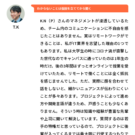
わからないことは仮説を立ててから聞く
K.N（P）さんのマネジメントが浸透しているた
T.K
め、チーム内のコミュニケーションに不自由を感
じたことはありません。実はリモートワークがで
きることは、私がIT業界を志望した理由の1つで
もあります。私は大学生の時にコロナ渦が直撃し
た世代なのでキャンパスに通っていたのは1年生の
時だけ。後の3年間はずっとオンラインで授業を受
けていたため、リモートで働くことには全く抵抗
を感じませんでした。ただ、実際に顔を合わせて
話をしないと、細かいニュアンスが伝わりにくい
ことが多々あります。プロジェクトによって進め
方や開発言語が違うため、戸惑うことも少なくあ
りません。そういう時は知識や経験が豊富な先輩
や上司に聞いて解決しています。質問するのは若
手の特権だと思っているので、プロジェクトに後
輩が入ってくるまでは最大限に行使するつもりで